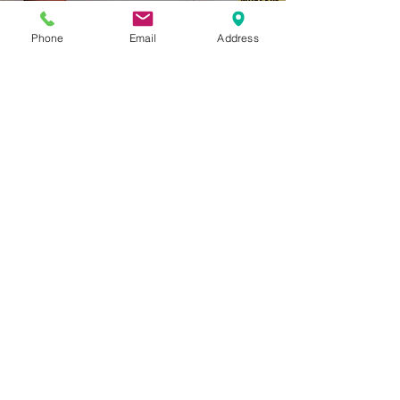
Phone
Email
Address
Load video
BAUSTOFFE |
Erklärvideo
Geschwindigkeit wird am Bau immer wichtiger. Die
Nachfrage nach schnellen und universell
einsetzbaren Baustoffen nimmt stetig zu.